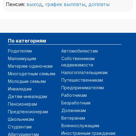
Пенсия:
выход
,
график выплаты
,
доплаты
По категориям
Родителям
Автомобилистам
Малоимущим
Собственникам
недвижимости
Матерям-одиночкам
Налогоплательщикам
Многодетным семьям
Путешественникам
Молодым семьям
Предпринимателям
Инвалидам
Работникам
Детям-инвалидам
Безработным
Пенсионерам
Должникам
Предпенсионерам
Ветеранам
Школьникам
Военнослужащим
Студентам
Иностранным гражданам
Абитуриентам