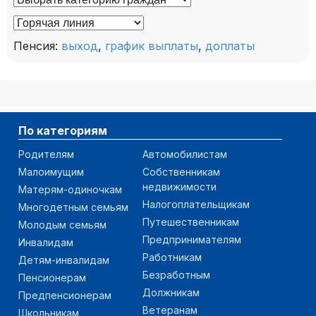
Пенсия:
выход
,
график выплаты
,
доплаты
По категориям
Родителям
Автомобилистам
Малоимущим
Собственникам
недвижимости
Матерям-одиночкам
Налогоплательщикам
Многодетным семьям
Путешественникам
Молодым семьям
Предпринимателям
Инвалидам
Работникам
Детям-инвалидам
Безработным
Пенсионерам
Должникам
Предпенсионерам
Ветеранам
Школьникам