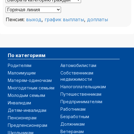
Пенсия:
выход
,
график выплаты
,
доплаты
По категориям
Родителям
Автомобилистам
Малоимущим
Собственникам
недвижимости
Матерям-одиночкам
Налогоплательщикам
Многодетным семьям
Путешественникам
Молодым семьям
Предпринимателям
Инвалидам
Работникам
Детям-инвалидам
Безработным
Пенсионерам
Должникам
Предпенсионерам
Ветеранам
Школьникам