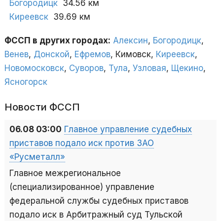
Богородицк
34.56 км
Киреевск
39.69 км
ФССП в других городах:
Алексин
,
Богородицк
,
Венев
,
Донской
,
Ефремов
, Кимовск,
Киреевск
,
Новомосковск
,
Суворов
,
Тула
,
Узловая
,
Щекино
,
Ясногорск
Новости ФССП
06.08 03:00
Главное управление судебных
приставов подало иск против ЗАО
«Русметалл»
Главное межрегиональное
(специализированное) управление
федеральной службы судебных приставов
подало иск в Арбитражный суд Тульской