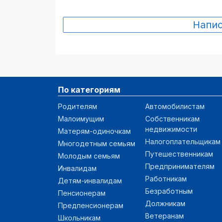
Напи
По категориям
Родителям
Автомобилистам
Малоимущим
Собственникам
недвижимости
Матерям-одиночкам
Налогоплательщикам
Многодетным семьям
Путешественникам
Молодым семьям
Предпринимателям
Инвалидам
Работникам
Детям-инвалидам
Безработным
Пенсионерам
Должникам
Предпенсионерам
Ветеранам
Школьникам