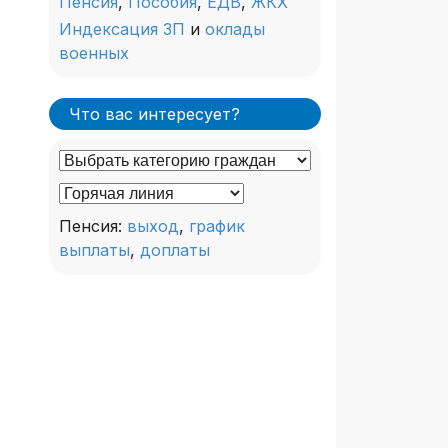
Пенсия
,
Пособия
,
ЕДВ
,
ЖКХ
Индексация ЗП
и
оклады
военных
Что вас интересует?
Пенсия:
выход
,
график
выплаты
,
доплаты