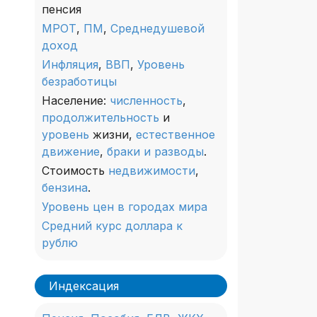
пенсия
МРОТ
,
ПМ
,
Среднедушевой
доход
Инфляция
,
ВВП
,
Уровень
безработицы
Население:
численность
,
продолжительность
и
уровень
жизни,
естественное
движение
,
браки и разводы
.
Стоимость
недвижимости
,
бензина
.
Уровень цен в городах мира
Средний курс доллара к
рублю
Индексация