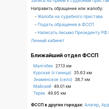
Запись на прием к судебным приста
Направить обращение или жалобу:
Жалоба на судебного пристава
Подать обращение в ФССП
Написать письмо Президенту РФ П
Личный кабинет
Ближайший отдел ФССП
Малгобек
27.13 км
Курская (станица)
35.63 км
Знаменское (село)
38.7 км
Майский
49.01 км
Терек
49.95 км
ФССП в других городах:
Алагир
,
Ар