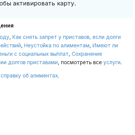
обы активировать карту.
дения
году
,
Как снять запрет у приставов, если долги
действий
,
Неустойка по алиментам
,
Имеют ли
еньги с социальных выплат
,
Сохранение
ии долгов приставами
, посмотреть все
услуги
.
 справку об алиментах
.