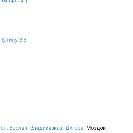
вам (ФССП)
утину В.В.
дон
,
Беслан
,
Владикавказ
,
Дигора
, Моздок