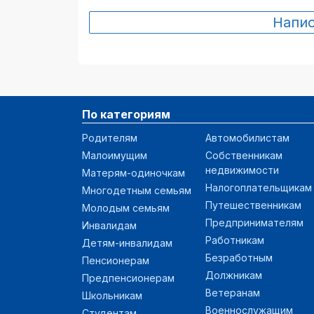
Напи
По категориям
Родителям
Автомобилистам
Малоимущим
Собственникам
недвижимости
Матерям-одиночкам
Налогоплательщикам
Многодетным семьям
Путешественникам
Молодым семьям
Предпринимателям
Инвалидам
Работникам
Детям-инвалидам
Безработным
Пенсионерам
Должникам
Предпенсионерам
Ветеранам
Школьникам
Военнослужащим
Студентам