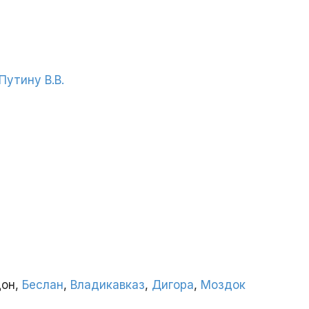
утину В.В.
дон,
Беслан
,
Владикавказ
,
Дигора
,
Моздок