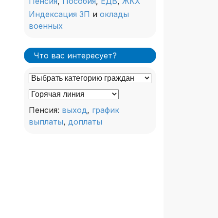
Пенсия
,
Пособия
,
ЕДВ
,
ЖКХ
Индексация ЗП
и
оклады
военных
Что вас интересует?
Пенсия:
выход
,
график
выплаты
,
доплаты