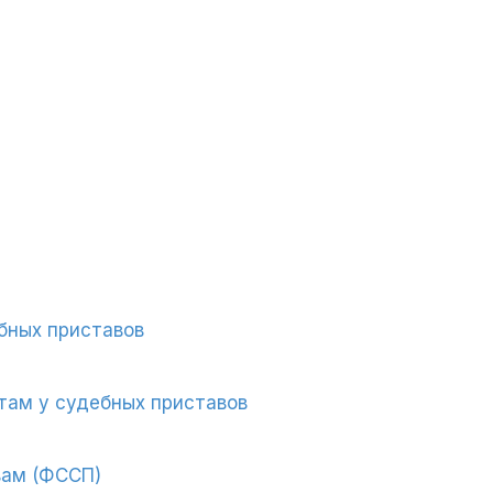
бных приставов
там у судебных приставов
вам (ФССП)