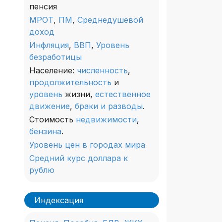
пенсия
МРОТ
,
ПМ
,
Среднедушевой
доход
Инфляция
,
ВВП
,
Уровень
безработицы
Население:
численность
,
продолжительность
и
уровень
жизни,
естественное
движение
,
браки и разводы
.
Стоимость
недвижимости
,
бензина
.
Уровень цен в городах мира
Средний курс доллара к
рублю
Индексация