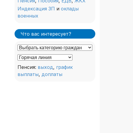
Пенсия
,
Пособия
,
ЕДВ
,
ЖКХ
Индексация ЗП
и
оклады
военных
Что вас интересует?
Пенсия:
выход
,
график
выплаты
,
доплаты