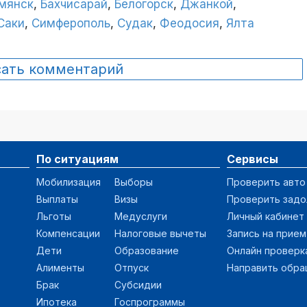
мянск
,
Бахчисарай
,
Белогорск
,
Джанкой
,
Саки
,
Симферополь
,
Судак
,
Феодосия
,
Ялта
сать комментарий
По ситуациям
Сервисы
Мобилизация
Выборы
Проверить авто
Выплаты
Визы
Проверить зад
Льготы
Медуслуги
Личный кабинет
Компенсации
Налоговые вычеты
Запись на прием
Дети
Образование
Онлайн проверк
Алименты
Отпуск
Направить обр
Брак
Субсидии
Ипотека
Госпрограммы