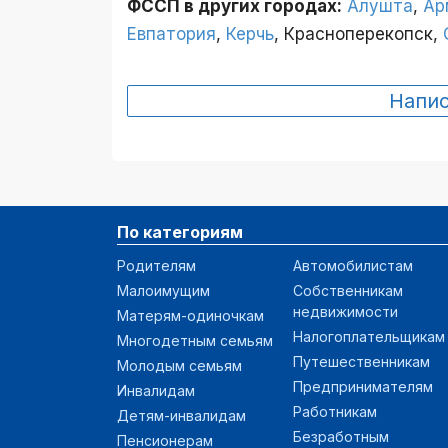
ФССП в других городах:
Алушта
,
Ар
Евпатория
,
Керчь
, Красноперекопск,
Напи
По категориям
Родителям
Автомобилистам
Малоимущим
Собственникам
недвижимости
Матерям-одиночкам
Налогоплательщикам
Многодетным семьям
Путешественникам
Молодым семьям
Предпринимателям
Инвалидам
Работникам
Детям-инвалидам
Безработным
Пенсионерам