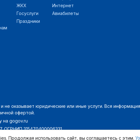
ЖКХ
Интернет
Госуслуги
Авиабилеты
Праздники
нам
 не оказывает юридические или иные услуги. Вся информация 
личной офертой.
 на gogov.ru
7. ОГРНИП 315470400006331.
ies. Продолжая использовать сайт, вы соглашаетесь с этим.
У
без политики - с 2014 года |
Пользовательское соглашение
,
П