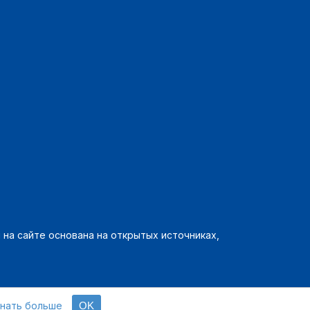
на сайте основана на открытых источниках,
знать больше
OK
олитика конфиденциальности