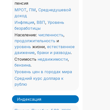
пенсия
МРОТ
,
ПМ
,
Среднедушевой
доход
Инфляция
,
ВВП
,
Уровень
безработицы
Население:
численность
,
продолжительность
и
уровень
жизни,
естественное
движение
,
браки и разводы
.
Стоимость
недвижимости
,
бензина
.
Уровень цен в городах мира
Средний курс доллара к
рублю
Индексация