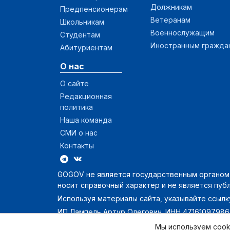
Должникам
Предпенсионерам
Ветеранам
Школьникам
Военнослужащим
Студентам
Иностранным гражда
Абитуриентам
О нас
О сайте
Редакционная
политика
Наша команда
СМИ о нас
Контакты
GOGOV не является государственным органом и
носит справочный характер и не является пуб
Используя материалы сайта, указывайте ссылку
ИП Лампель Артур Олегович. ИНН 47161097986
Мы используем cook
GOGOV — о главном в России 