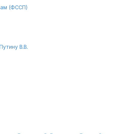
вам (ФССП)
утину В.В.