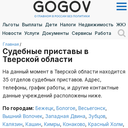
Льготы
Выплаты
Дети
Налоги
Недвижимость
ЖКХ
Новости
Услуги
Документы
Сервисы
Работа
Главная
/
Судебные приставы в
Тверской области
На данный момент в Тверской области находится
35 отделов судебных приставов. Адрес,
телефоны, график работы, и другие контактные
данные учреждений расположены ниже.
По городам:
Бежецк
,
Бологое
,
Весьегонск
,
Вышний Волочек
,
Западная Двина
,
Зубцов
,
Калязин
,
Кашин
,
Кимры
,
Конаково
,
Красный Холм
,