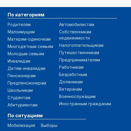
По категориям
Родителям
Автомобилистам
Малоимущим
Собственникам
недвижимости
Матерям-одиночкам
Налогоплательщикам
Многодетным семьям
Путешественникам
Молодым семьям
Предпринимателям
Инвалидам
Работникам
Детям-инвалидам
Безработным
Пенсионерам
Должникам
Предпенсионерам
Ветеранам
Школьникам
Военнослужащим
Студентам
Иностранным гражданам
Абитуриентам
По ситуациям
Мобилизация
Выборы