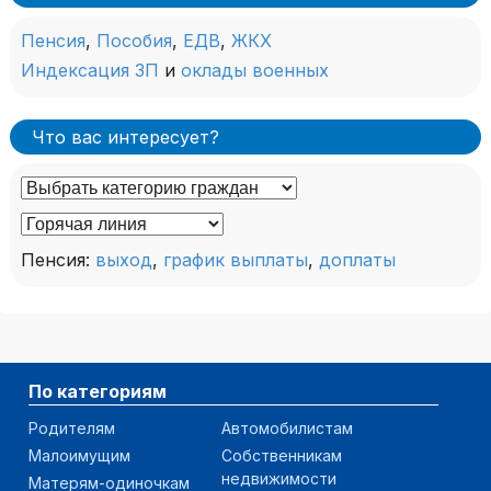
Пенсия
,
Пособия
,
ЕДВ
,
ЖКХ
Индексация ЗП
и
оклады военных
Что вас интересует?
Пенсия:
выход
,
график выплаты
,
доплаты
По категориям
Родителям
Автомобилистам
Малоимущим
Собственникам
недвижимости
Матерям-одиночкам