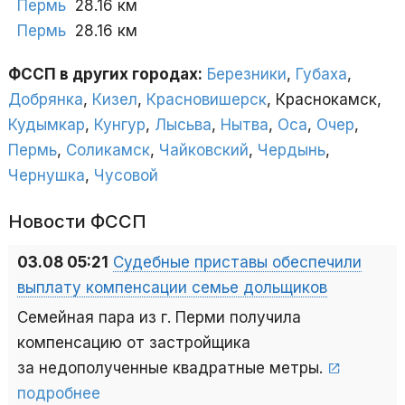
Пермь
28.16 км
Пермь
28.16 км
ФССП в других городах:
Березники
,
Губаха
,
Добрянка
,
Кизел
,
Красновишерск
, Краснокамск,
Кудымкар
,
Кунгур
,
Лысьва
,
Нытва
,
Оса
,
Очер
,
Пермь
,
Соликамск
,
Чайковский
,
Чердынь
,
Чернушка
,
Чусовой
Новости ФССП
03.08 05:21
Судебные приставы обеспечили
выплату компенсации семье дольщиков
Семейная пара из г. Перми получила
компенсацию от застройщика
за недополученные квадратные метры.
подробнее