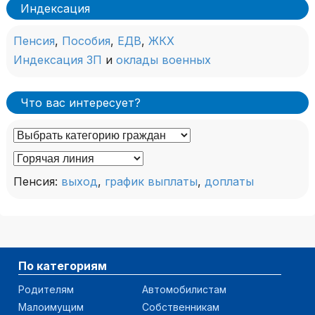
Индексация
Пенсия
,
Пособия
,
ЕДВ
,
ЖКХ
Индексация ЗП
и
оклады военных
Что вас интересует?
Пенсия:
выход
,
график выплаты
,
доплаты
По категориям
Родителям
Автомобилистам
Малоимущим
Собственникам