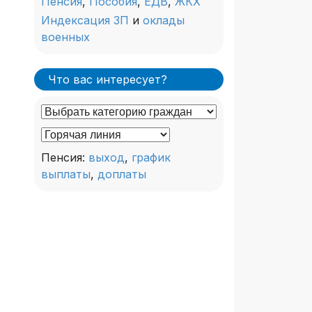
Пенсия
,
Пособия
,
ЕДВ
,
ЖКХ
Индексация ЗП
и
оклады
военных
Что вас интересует?
Пенсия:
выход
,
график
выплаты
,
доплаты