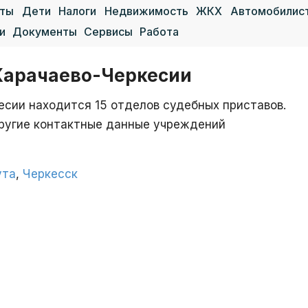
аты
Дети
Налоги
Недвижимость
ЖКХ
Автомобилис
и
Документы
Сервисы
Работа
Карачаево-Черкесии
есии находится 15 отделов судебных приставов.
другие контактные данные учреждений
ута
,
Черкесск